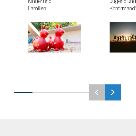
Kinder und
Jugend und
Familien
Konfirmand