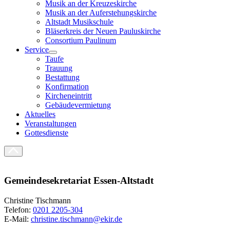
Musik an der Kreuzeskirche
Musik an der Auferstehungskirche
Altstadt Musikschule
Bläserkreis der Neuen Pauluskirche
Consortium Paulinum
Service
Taufe
Trauung
Bestattung
Konfirmation
Kircheneintritt
Gebäudevermietung
Aktuelles
Veranstaltungen
Gottesdienste
Gemeindesekretariat Essen-Altstadt
Christine Tischmann
Telefon:
0201 2205-304
E-Mail:
christine.tischmann@ekir.de