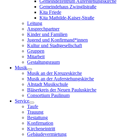
Gemeindezentrum Auferstehungskirche
Gemeindehaus Zwinglistraße
Kita Friede
Kita Mathilde-Kaiser-Straße
Leitung
Ansprechpartner
Kinder und Familien
Jugend und Konfirmand*innen
Kultur und Stadtgesellschaft
Gruppen
Mitarbeit
Gestaltungsraum
Musik
Musik an der Kreuzeskirche
Musik an der Auferstehungskirche
Altstadt Musikschule
Bläserkreis der Neuen Pauluskirche
Consortium Paulinum
Service
Taufe
Trauung
Bestattung
Konfirmation
Kircheneintritt
Gebäudevermietung