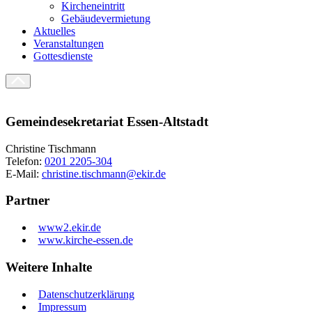
Kircheneintritt
Gebäudevermietung
Aktuelles
Veranstaltungen
Gottesdienste
Gemeindesekretariat Essen-Altstadt
Christine Tischmann
Telefon:
0201 2205-304
E-Mail:
christine.tischmann@ekir.de
Partner
www2.ekir.de
www.kirche-essen.de
Weitere Inhalte
Datenschutzerklärung
Impressum