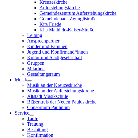
Kreuzeskirche
Auferstehungskirche
Gemeindezentrum Auferstehungskirche
Gemeindehaus Zwinglistraße
Kita Friede
Kita Mathilde-Kaiser-Straße
Leitung
Ansprechpartner
Kinder und Familien
Jugend und Konfirmand*innen
Kultur und Stadtgesellschaft
Gruppen
Mitarbeit
Gestaltungsraum
Musik
Musik an der Kreuzeskirche
Musik an der Auferstehungskirche
Altstadt Musikschule
Bläserkreis der Neuen Pauluskirche
Consortium Paulinum
Service
Taufe
Trauung
Bestattung
Konfirmation