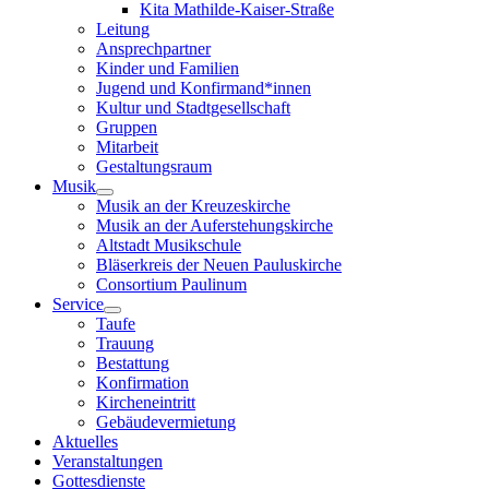
Kita Mathilde-Kaiser-Straße
Leitung
Ansprechpartner
Kinder und Familien
Jugend und Konfirmand*innen
Kultur und Stadtgesellschaft
Gruppen
Mitarbeit
Gestaltungsraum
Musik
Musik an der Kreuzeskirche
Musik an der Auferstehungskirche
Altstadt Musikschule
Bläserkreis der Neuen Pauluskirche
Consortium Paulinum
Service
Taufe
Trauung
Bestattung
Konfirmation
Kircheneintritt
Gebäudevermietung
Aktuelles
Veranstaltungen
Gottesdienste